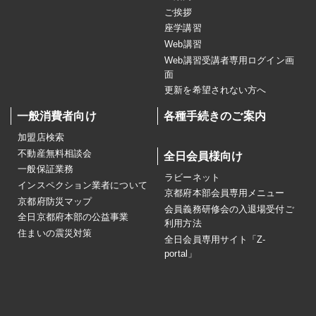
ご挨拶
座学講習
Web講習
Web講習受講者専用ログイン画
面
更新を希望されない方へ
一般消費者向け
各種手続きのご案内
加盟店検索
不動産無料相談会
全日会員様向け
一般保証業務
ラビーネット
インスペクション業者について
京都府本部会員専用メニュー
京都府防災マップ
会員義務研修会の入退場受付ご
全日京都府本部の公益事業
利用方法
住まいの震災対策
全日会員専用サイト「Z-
portal」