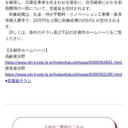
を確保し、介護従事者を住まわせる場合に、住宅確保にかかる初
期費用の一部について、支援金を交付されます。
対象経費は、礼金・仲介手数料・リノベーション工事費・家具
等購入費等で、20万円を上限に対象経費の2分の1 が交付されま
す。
詳しくは、添付のチラシ及び下記の京都市ホームページをご覧
ください。
【京都市ホームページ】
高齢者分野
https://www.city.kyoto.lg.jp/hokenfukushi/page/0000354561.html
障害者分野
https://www.city.kyoto.lg.jp/hokenfukushi/page/0000352185.html
●
支援金チラシ
入会のご案内はこちら