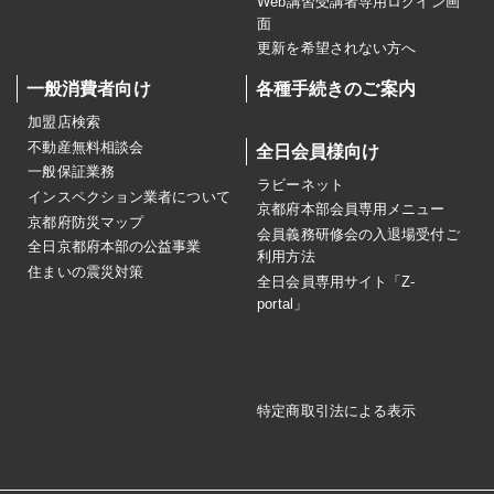
Web講習受講者専用ログイン画
面
更新を希望されない方へ
一般消費者向け
各種手続きのご案内
加盟店検索
不動産無料相談会
全日会員様向け
一般保証業務
ラビーネット
インスペクション業者について
京都府本部会員専用メニュー
京都府防災マップ
会員義務研修会の入退場受付ご
全日京都府本部の公益事業
利用方法
住まいの震災対策
全日会員専用サイト「Z-
portal」
特定商取引法による表示