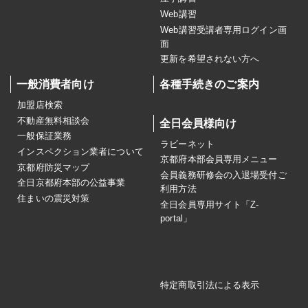
Web講習
Web講習受講者専用ログイン画
面
更新を希望されない方へ
一般消費者向け
各種手続きのご案内
加盟店検索
不動産無料相談会
全日会員様向け
一般保証業務
ラビーネット
インスペクション業者について
京都府本部会員専用メニュー
京都府防災マップ
会員義務研修会の入退場受付ご
全日京都府本部の公益事業
利用方法
住まいの震災対策
全日会員専用サイト「Z-
portal」
特定商取引法による表示